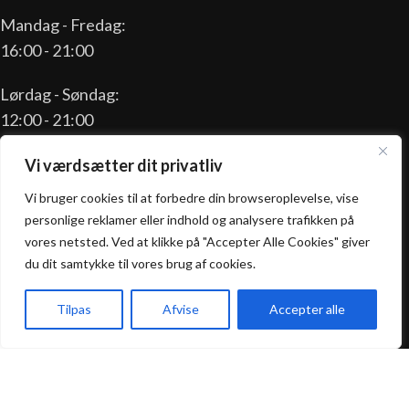
Mandag - Fredag:
16:00 - 21:00
Lørdag - Søndag:
12:00 - 21:00
Vi værdsætter dit privatliv
Vi bruger cookies til at forbedre din browseroplevelse, vise
Praktisk
personlige reklamer eller indhold og analysere trafikken på
vores netsted. Ved at klikke på "Accepter Alle Cookies" giver
Forside
du dit samtykke til vores brug af cookies.
Takeaway
Kontakt os
Tilpas
Afvise
Accepter alle
Handelsbetingelser
Forside
Takeaway
Kurv
Menu
Privatlivspolitik
California Pizza @ 2025 | Powered by
NemBestil ApS