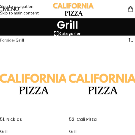
Skip to navigation
MENU
Skip to main content
Grill
Kategorier
Forside
/
Grill
51. Nicklas
52. Cali Pizza
Grill
Grill