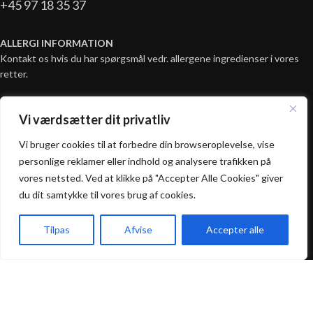
+45 97 18 35 37
ALLERGI INFORMATION
Kontakt os hvis du har spørgsmål vedr. allergene ingredienser i vores
retter.
Vi værdsætter dit privatliv
Åbningstider
Vi bruger cookies til at forbedre din browseroplevelse, vise
personlige reklamer eller indhold og analysere trafikken på
Mandag - Fredag:
vores netsted. Ved at klikke på "Accepter Alle Cookies" giver
16:00 - 21:00
du dit samtykke til vores brug af cookies.
Lørdag - Søndag:
Tilpas
Afvise
Accepter alle
12:00 - 21:00
Forside
Takeaway
Kurv
Menu
Praktisk