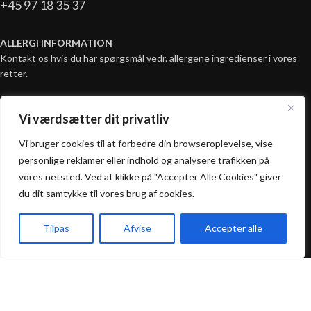
+45 97 18 35 37
ALLERGI INFORMATION
Kontakt os hvis du har spørgsmål vedr. allergene ingredienser i vores
retter.
Vi værdsætter dit privatliv
Åbningstider
Vi bruger cookies til at forbedre din browseroplevelse, vise
personlige reklamer eller indhold og analysere trafikken på
Mandag - Fredag:
vores netsted. Ved at klikke på "Accepter Alle Cookies" giver
16:00 - 21:00
du dit samtykke til vores brug af cookies.
Lørdag - Søndag:
Tilpas
Afvise
Accepter alle
12:00 - 21:00
Forside
Takeaway
Kurv
Menu
Praktisk